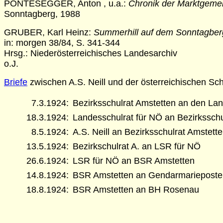
PONTESEGGER, Anton , u.a.:
Chronik der Marktgeme
Sonntagberg, 1988
GRUBER, Karl Heinz:
Summerhill auf dem Sonntagberg.
in: morgen 38/84, S. 341-344
Hrsg.: Niederösterreichisches Landesarchiv
o.J.
Briefe
zwischen A.S. Neill und der österreichischen Sc
7.3.1924:
Bezirksschulrat Amstetten an den Lan
18.3.1924:
Landesschulrat für NÖ an Bezirksschu
8.5.1924:
A.S. Neill an Bezirksschulrat Amstett
13.5.1924:
Bezirkschulrat A. an LSR für NÖ
26.6.1924:
LSR für NÖ an BSR Amstetten
14.8.1924:
BSR Amstetten an Gendarmariepos
18.8.1924:
BSR Amstetten an BH Rosenau